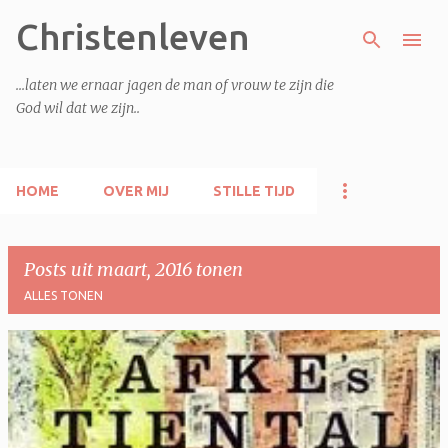
Christenleven
Doorgaan naar hoofdcontent
...laten we ernaar jagen de man of vrouw te zijn die
God wil dat we zijn..
HOME
OVER MIJ
STILLE TIJD
Posts uit maart, 2016 tonen
ALLES TONEN
P
o
s
t