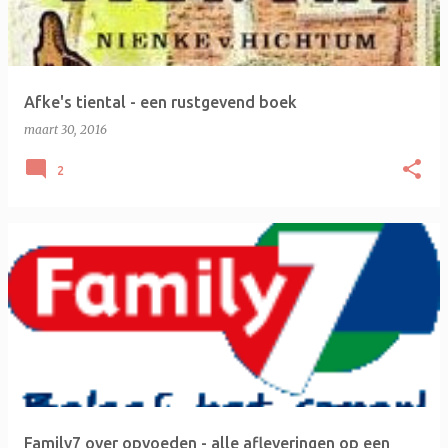
s
Afke's tiental - een rustgevend boek
maart 30, 2016
2
Family7 over opvoeden - alle afleveringen op een